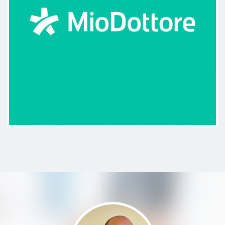
passione. In questi due anni è
diventato un punto di riferimento
insostituibile; la sicurezza che
trasmette è essa stessa parte della
cura. Lo consiglio vivamente a
chiunque cerchi un’eccellenza nella
riabilitazione. Personalmente,
dopo aver toccato con mano la sua
preparazione e la sua incredibile
umanità, non mi affiderei mai a
nessun altro. Affidare la propria
salute alle sue mani è la scelta
migliore che si possa fare.
Paziente