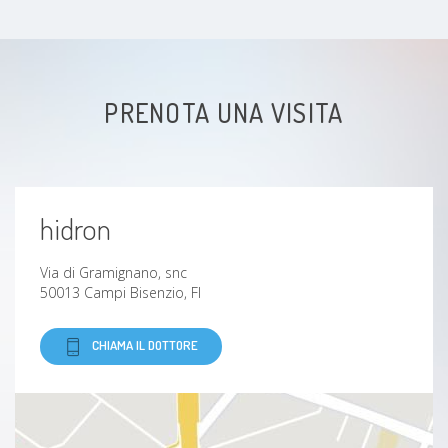
Talalgia plantare
Lombartrosi
PRENOTA UNA VISITA
Gomito del tennista (epicondilite)
Rottura della cuffia dei rotatori
hidron
Dolore articolare
Via di Gramignano, snc
Sperone calcaneare
50013 Campi Bisenzio, FI
Fascite plantare
CHIAMA IL DOTTORE
Spondilite
Stiramento