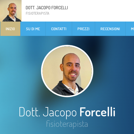
DOTT. JACOPO FORCELLI
FISIOTERAPISTA
INIZIO
SU DI ME
CONTATTI
PREZZI
RECENSIONI
M
Dott. Jacopo
Forcelli
fisioterapista