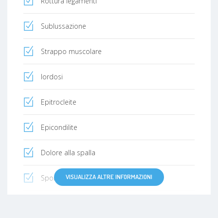
Rottura legamenti
Sublussazione
Strappo muscolare
lordosi
Epitrocleite
Epicondilite
Dolore alla spalla
VISUALIZZA ALTRE INFORMAZIONI
Spondiloartrite anchilosante
Spondiloartrosi